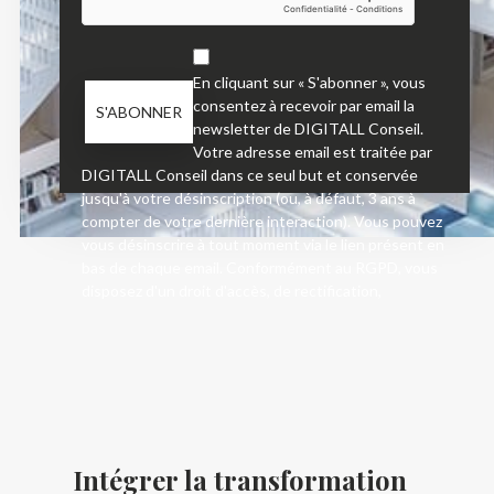
En cliquant sur « S'abonner », vous
consentez à recevoir par email la
newsletter de DIGITALL Conseil.
Votre adresse email est traitée par
DIGITALL Conseil dans ce seul but et conservée
jusqu'à votre désinscription (ou, à défaut, 3 ans à
compter de votre dernière interaction). Vous pouvez
vous désinscrire à tout moment via le lien présent en
bas de chaque email. Conformément au RGPD, vous
disposez d'un droit d'accès, de rectification,
d'opposition, d'effacement et de portabilité de vos
données — pour en savoir plus, consultez notre
politique de confidentialité
.
Je suis informé(e) que je peux facilement et à tout moment
modifier mes préférences d’abonnement.
Intégrer la transformation