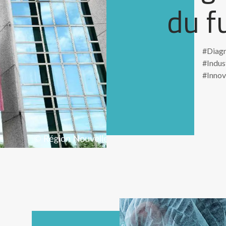
du f
#Diagn
#Indus
#Innov