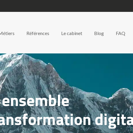
Métiers
Références
Le cabinet
Blog
FAQ
 ensemble
ransformation digit