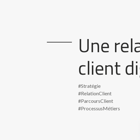
Une rel
client d
#Stratégie
#RelationClient
#ParcoursClient
#ProcessusMétiers