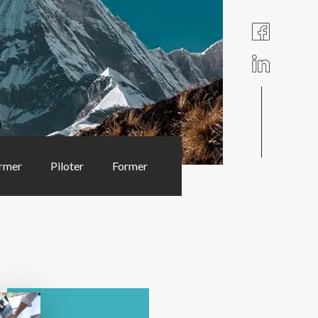
rmer
Piloter
Former