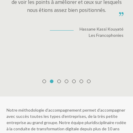
de voir les points à améliorer et ceux sur lesquels
s
nous étions assez bien positionnés.
sé
s
Hassane Kassi Kouyaté
Les Francophonies
t
ier
ux
Notre méthodologie d’accompagnement permet d’accompagner
avec succès toutes les types d’entreprises, de la très petite
entreprise au grand groupe. Notre équipe pluridisciplinaire rodée
à la conduite de transformation digitale depuis plus de 10 ans