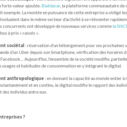
forte valeur ajoutée.
Blablacar
, la plateforme communautaire de 
ait exemple. La montée en puissance de cette entreprise a obligé le
 évoluaient dans le même secteur d’activité à se réinventer rapidem
s concurrents ont développé de nouveaux services comme
la SNC
bus à prix « cassés ».
nt sociétal
: réservation d’un hébergement pour ses prochaines 
de d’un Uber depuis son Smartphone, vérification des horaires d
acebook… Aujourd’hui, l’ensemble de la société modifie, partiel
s usages et habitudes de consommation en y intégrant le digital.
nt anthropologique
: en donnant la capacité au monde entier à 
nstantanément et en continu, le digital modifie le rapport des indiv
t des individus entre eux.
ntreprises ?