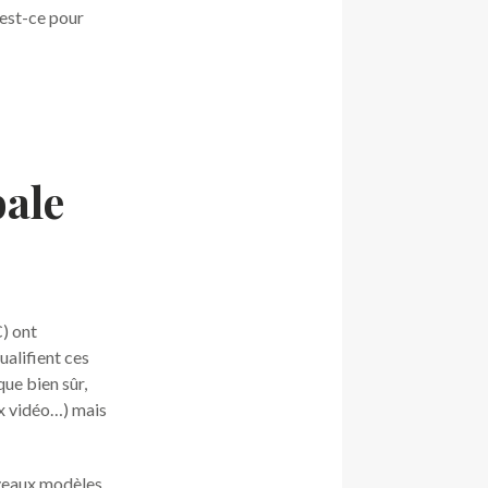
 est-ce pour
bale
C) ont
alifient ces
que bien sûr,
ux vidéo…) mais
uveaux modèles