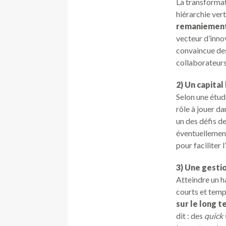
La transformat
hiérarchie vert
remaniement 
vecteur d’inno
convaincue des
collaborateur
2) Un capital
Selon une étu
rôle à jouer d
un des défis de
éventuellemen
pour faciliter
3) Une gesti
Atteindre un h
courts et temps
sur le long 
dit : des
quick