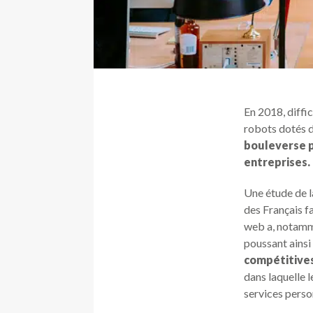
En 2018, diffi
robots dotés d
bouleverse p
entreprises.
Une étude de l
des Français fa
web a, notamme
poussant ainsi
compétitive
dans laquelle 
services perso