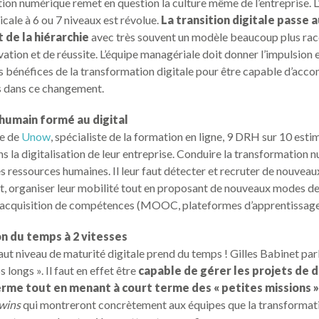
ion numérique remet en question la culture même de l’entreprise. 
icale à 6 ou 7 niveaux est révolue.
La transition digitale passe a
de la hiérarchie
avec très souvent un modèle beaucoup plus rac
vation et de réussite. L’équipe managériale doit donner l’impulsion e
 bénéfices de la transformation digitale pour être capable d’acc
s dans ce changement.
 humain formé au digital
de de
Unow
, spécialiste de la formation en ligne, 9 DRH sur 10 esti
ans la digitalisation de leur entreprise. Conduire la transformation 
s ressources humaines. Il leur faut détecter et recruter de nouveaux
t, organiser leur mobilité tout en proposant de nouveaux modes d
 l’acquisition de compétences (MOOC, plateformes d’apprentissag
on du temps à 2 vitesses
aut niveau de maturité digitale prend du temps ! Gilles Babinet par
 longs ». Il faut en effet être
capable de gérer les projets de d
terme tout en menant à court terme des « petites missions 
 wins
qui montreront concrètement aux équipes que la transformati