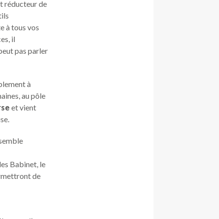
et réducteur de
ils
e à tous vos
s, il
 peut pas parler
ablement à
maines, au pôle
rse
et vient
se.
ensemble
les Babinet, le
rmettront de