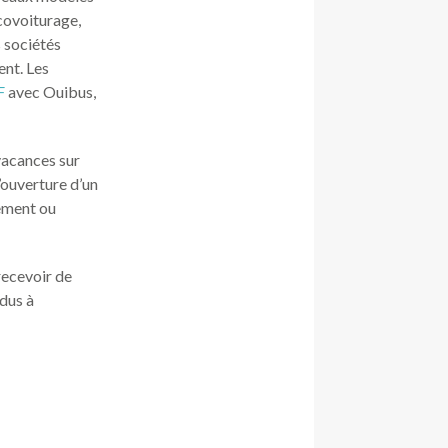
covoiturage,
s sociétés
ent. Les
F
avec Ouibus,
vacances sur
’ouverture d’un
lement ou
recevoir de
idus à