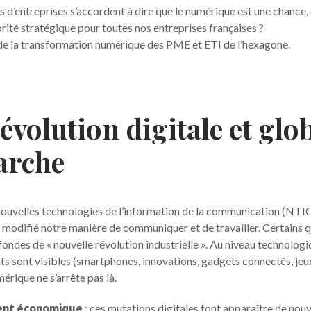
ts d’entreprises s’accordent à dire que le numérique est une chance,
orité stratégique pour toutes nos entreprises françaises ?
 de la transformation numérique des PME et ETI de l’hexagone.
évolution digitale et glo
arche
 nouvelles technologies de l’information de la communication (NTI
odifié notre manière de communiquer et de travailler. Certains qu
ondes de « nouvelle révolution industrielle ». Au niveau technologi
s sont visibles (smartphones, innovations, gadgets connectés, je
érique ne s’arrête pas là.
ent économique
: ces mutations digitales font apparaître de no