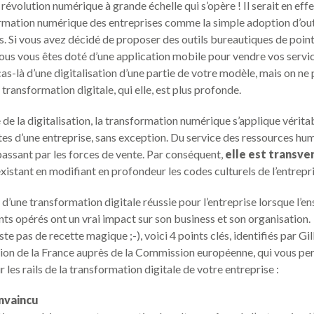
 révolution numérique à grande échelle qui s’opère ! Il serait en eff
ormation numérique des entreprises comme la simple adoption d’out
. Si vous avez décidé de proposer des outils bureautiques de point
vous vous êtes doté d’une application mobile pour vendre vos service
cas-là d’une digitalisation d’une partie de votre modèle, mais on ne
transformation digitale, qui elle, est plus profonde.
e de la digitalisation, la transformation numérique s’applique vérit
ates d’une entreprise, sans exception. Du service des ressources hu
assant par les forces de vente. Par conséquent,
elle est transve
existant en modifiant en profondeur les codes culturels de l’entrepri
 d’une transformation digitale réussie pour l’entreprise lorsque l’
s opérés ont un vrai impact sur son business et son organisation.
ste pas de recette magique ;-), voici 4 points clés, identifiés par Gil
ion de la France auprès de la Commission européenne, qui vous pe
 les rails de la transformation digitale de votre entreprise :
nvaincu