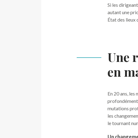
Si les dirigean
autant une pri
État des lieux
Une r
en m
En 20 ans, les
profondément m
mutations prof
les changement
le tournant num
Un changem