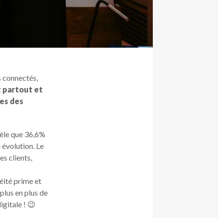
s connectés,
t partout et
es des
vèle que 36,6%
 évolution. Le
s clients,
néité prime et
plus en plus de
igitale ! 😉