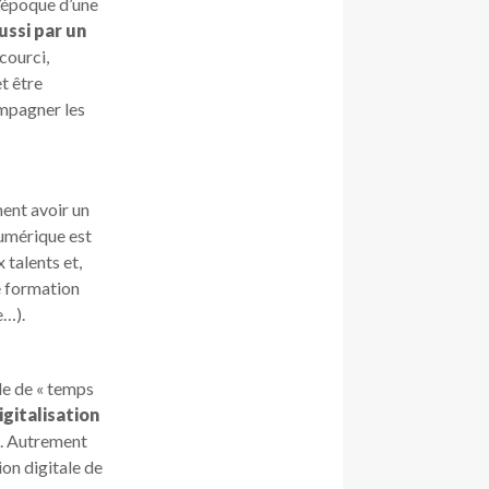
L’époque d’une
ussi par un
courci,
t être
ompagner les
ment avoir un
numérique est
 talents et,
e formation
e…).
le de « temps
igitalisation
»
. Autrement
on digitale de