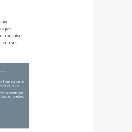
ulier
ériques
e française
ser à ses