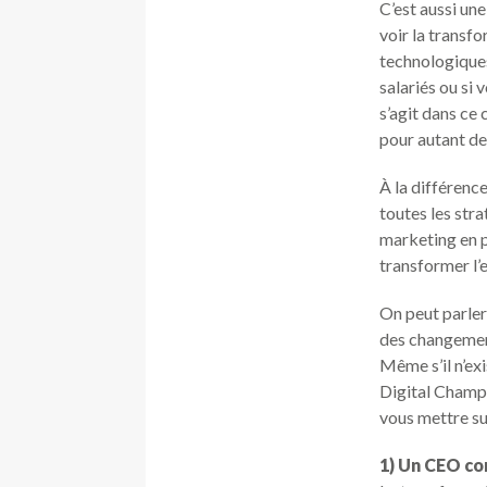
C’est aussi une
voir la transf
technologiques
salariés ou si 
s’agit dans ce 
pour autant de 
À la différenc
toutes les str
marketing en p
transformer l’
On peut parler
des changement
Même s’il n’exi
Digital Champ
vous mettre sur
1) Un CEO co