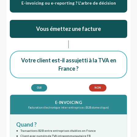
E-invoicing ou e-reporting ? L'arbre de décision
Vous émettez une facture
Votre client est-il assujetti à la TVA en
France ?
OUI
NON
E-INVOICING
Facturation électronique inter-entreprises (B2B domestique)
Quand ?
Transactions B2B entre entreprises établies en France
Client avec numéro de TVA intracommunautaire FR