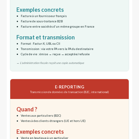
Exemples concrets
Facture à un fournisseur français
Facture de sous-traitance B2B
Facture entre sociétés d'un même groupe en France
Format et transmission
Format : Factur-X, UBL ou CII
Transmission : via votre PA vers la PA du destinataire
Cycle de vie : émise → reçue → acceptée/refusée
→ L'administration fiscale reçoit une copie automatique
E-REPORTING
Transmission de données de transaction (B2C, international)
Quand ?
Ventes aux particuliers (B2C)
Ventes à des clients étrangers (UE et hors UE)
Exemples concrets
Vente en boutique à un particulier