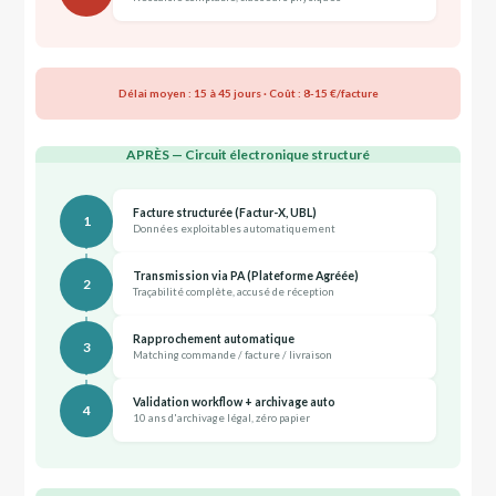
Délai moyen : 15 à 45 jours · Coût : 8-15 €/facture
APRÈS — Circuit électronique structuré
Facture structurée (Factur-X, UBL)
1
Données exploitables automatiquement
Transmission via PA (Plateforme Agréée)
2
Traçabilité complète, accusé de réception
Rapprochement automatique
3
Matching commande / facture / livraison
Validation workflow + archivage auto
4
10 ans d'archivage légal, zéro papier