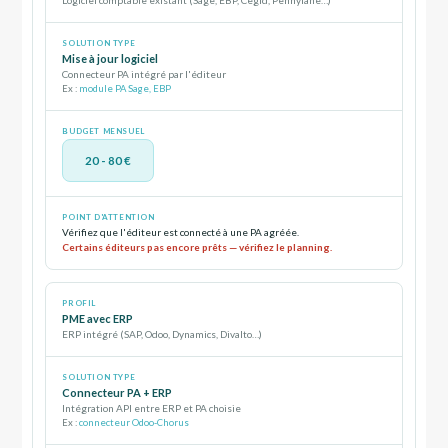
Logiciel comptable existant (Sage, EBP, Cegid, Pennylane…)
Mise à jour logiciel
Connecteur PA intégré par l'éditeur
Ex :
module PA Sage, EBP
20 - 80 €
Vérifiez que l'éditeur est connecté à une PA agréée.
Certains éditeurs pas encore prêts — vérifiez le planning.
PME avec ERP
ERP intégré (SAP, Odoo, Dynamics, Divalto…)
Connecteur PA + ERP
Intégration API entre ERP et PA choisie
Ex :
connecteur Odoo-Chorus