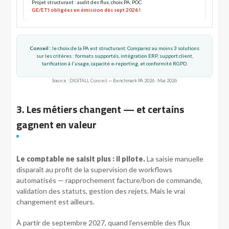
Projet structurant : audit des flux, choix PA, POC.
GE/ETI obligées en émission dès sept 2026 !
Conseil :
le choix de la PA est structurant. Comparez au moins 3 solutions
sur les critères : formats supportés, intégration ERP, support client,
tarification à l'usage, capacité e-reporting, et conformité RGPD.
Source : DIGITALL Conseil — Benchmark PA 2026 · Mai 2026
3. Les métiers changent — et certains
gagnent en valeur
Le comptable ne saisit plus : il pilote.
La saisie manuelle
disparaît au profit de la supervision de workflows
automatisés — rapprochement facture/bon de commande,
validation des statuts, gestion des rejets. Mais le vrai
changement est ailleurs.
À partir de septembre 2027, quand l’ensemble des flux