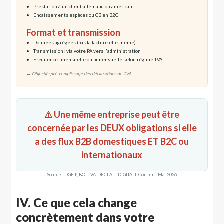
Prestation à un client allemand ou américain
Encaissements espèces ou CB en B2C
Format et transmission
Données agrégées (pas la facture elle-même)
Transmission : via votre PA vers l'administration
Fréquence : mensuelle ou bimensuelle selon régime TVA
→ Objectif : pré-remplissage des déclarations de TVA
⚠ Une même entreprise peut être
concernée par les DEUX obligations si elle
a des flux B2B domestiques ET B2C ou
internationaux
Source : DGFIP, BOI-TVA-DECLA — DIGITALL Conseil · Mai 2026
IV. Ce que cela change
concrètement dans votre