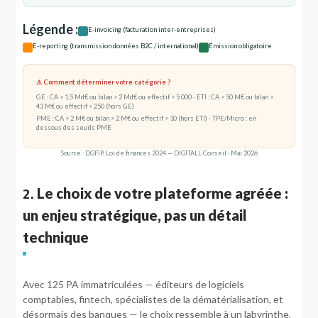
Légende :
E-invoicing (facturation inter-entreprises)
E-reporting (transmission données B2C / international)
Émission obligatoire
⚠ Comment déterminer votre catégorie ?
GE : CA > 1,5 Md€ ou bilan > 2 Md€ ou effectif > 5 000 · ETI : CA > 50 M€ ou bilan >
43 M€ ou effectif > 250 (hors GE)
PME : CA > 2 M€ ou bilan > 2 M€ ou effectif > 10 (hors ETI) · TPE/Micro : en
dessous des seuils PME
Source : DGFIP, Loi de finances 2024 — DIGITALL Conseil · Mai 2026
2.
Le choix de votre plateforme agréée :
un enjeu stratégique, pas un détail
technique
Avec 125 PA immatriculées — éditeurs de logiciels
comptables, fintech, spécialistes de la dématérialisation, et
désormais des banques — le choix ressemble à un labyrinthe.